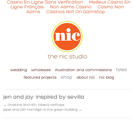
Casino En Ligne Sans Verification
Meilleur Casino En
Ligne Français
Non Aams Casino
Casino Non
Aams
Casinos Not On Gamstop
tyles
wedding
wholesale
illustration and commissions
shop
featured projects
about nic
nic blog
jen and jay: inspired by sevilla
← christine and rich: tribeca rooftops
piper and carl: homage to the green building →