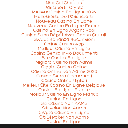
Nhà Cái Châu âu
Pari Sportif Crypto
Meilleur Casino En Ligne 2026
Meilleur Site De Paris Sportif
Nouveau Casino En Ligne
Nouveau Casino En Ligne France
Casino En Ligne Argent Réel
Casino Sans Dépôt Avec Bonus Gratuit
Sweet Bonanza Recensioni
Online Casino App
Meilleur Casino En Ligne
Casino Senza Invio Documenti
Site Casino En Ligne
Migliore Casino Non Aams
Crypto Casino Online
Casino Online Non Aams 2026
Casino Senza Documenti
Casino Online Migliori
Meilleur Site Casino En Ligne Belgique
Casino En Ligne France
Meilleur Casino En Ligne France
Casino En Ligne
Siti Casino Non AAMS
Siti Poker Non Aams
Crypto Casino En Ligne
Siti Di Poker Non Aams
Casino En Ligne