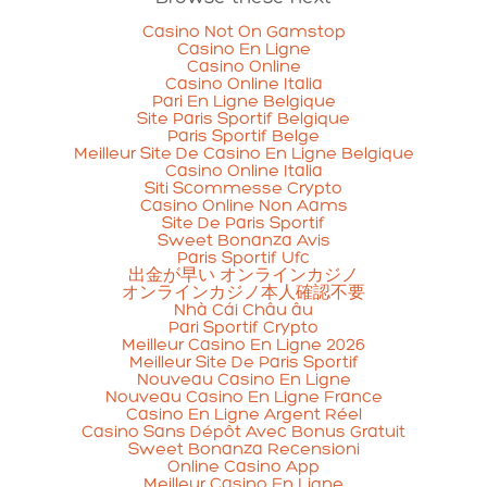
Casino Not On Gamstop
Casino En Ligne
Casino Online
Casino Online Italia
Pari En Ligne Belgique
Site Paris Sportif Belgique
Paris Sportif Belge
Meilleur Site De Casino En Ligne Belgique
Casino Online Italia
Siti Scommesse Crypto
Casino Online Non Aams
Site De Paris Sportif
Sweet Bonanza Avis
Paris Sportif Ufc
出金が早い オンラインカジノ
オンラインカジノ本人確認不要
Nhà Cái Châu âu
Pari Sportif Crypto
Meilleur Casino En Ligne 2026
Meilleur Site De Paris Sportif
Nouveau Casino En Ligne
Nouveau Casino En Ligne France
Casino En Ligne Argent Réel
Casino Sans Dépôt Avec Bonus Gratuit
Sweet Bonanza Recensioni
Online Casino App
Meilleur Casino En Ligne